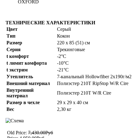
OXFORD
ТЕХНИЧЕСКИЕ ХАРАКТЕРИСТИКИ
Цвет
Серый
Тип
Кокон
Размер
220 x 85 (51) см
Серия
Трекинговые
t комфорт
-2°C
t лимит комфорта
-10°C
t экстрим
-21°C
Утеплитель
7-канальный Hollowfiber 2х190г/м2
Внешний материал
Полиэстер 210T RipStop W/R Cire
Внутренний
Полиэстер 210T W/R Cire
материал
Размер в чехле
29 x 29 x 40 см
Вес
2,30 кг
Old Price:
7,430.00Руб