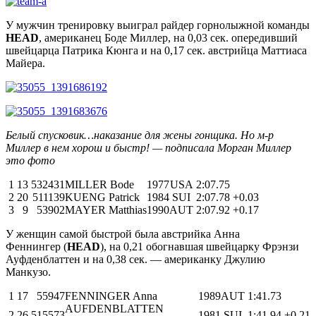
У мужчин тренировку выиграл райдер горнолыжной команды
HEAD
, американец Боде Миллер, на 0,03 сек. опередивший
швейцарца Патрика Кюнга и на 0,17 сек. австрийца Маттиаса
Майера.
Белый спусковик…наказание для жены гонщика. Но м-р
Миллер в нем хорош и быстр! — подписала Морган Миллер
это фото
1
13
532431
MILLER Bode
1977
USA
2:07.75
2
20
511139
KUENG Patrick
1984
SUI
2:07.78
+0.03
3
9
53902
MAYER Matthias
1990
AUT
2:07.92
+0.17
У женщин самой быстрой была австрийка Анна
Феннингер (
HEAD
), на 0,21 обогнавшая швейцарку Фрэнзи
Ауфденблаттен и на 0,38 сек. — американку Джулию
Манкузо.
1
17
55947
FENNINGER Anna
1989
AUT
1:41.73
AUFDENBLATTEN
2
26
515573
1981
SUI
1:41.94
+0.21