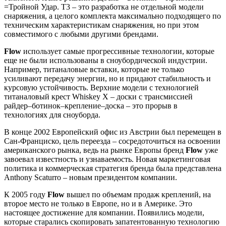
=Тройной Удар. Т3 – это разработка не отдельной модели
снаряжения, а целого комплекта максимально подходящего по
техническим характеристикам снаряжения, но при этом
совместимого с любыми другими брендами.
Flow
использует самые прогрессивные технологии, которые
еще не были использованы в сноубордической индустрии.
Например, титаналовые вставки, которые не только
усиливают передачу энергии, но и придают стабильность и
курсовую устойчивость. Верхние модели с технологией
титаналовый крест Whiskey X – доски с трансмиссией
райдер–ботинок–крепление–доска – это прорыв в
технологиях для сноуборда.
В конце 2002 Европейский офис из Австрии был перемещен в
Сан-Франциско, цель переезда – сосредоточиться на освоении
американского рынка, ведь на рынке Европы бренд
Flow
уже
завоевал известность и узнаваемость. Новая маркетинговая
политика и коммерческая стратегия бренда была представлена
Anthony Scaturro – новым президентом компании.
К 2005 году
Flow
вышел по объемам продаж креплений, на
второе место не только в Европе, но и в Америке. Это
настоящее достижение для компании. Появились модели,
которые старались скопировать запатентованную технологию