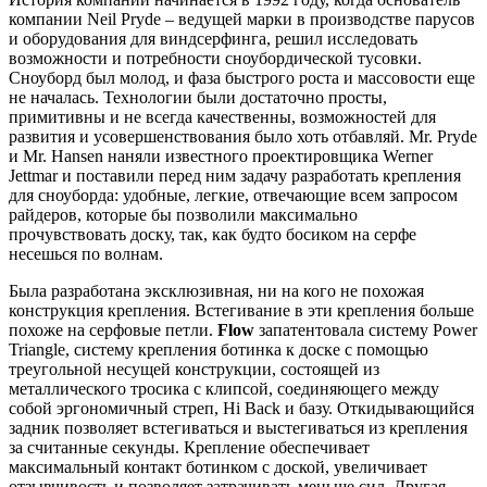
компании Neil Pryde – ведущей марки в производстве парусов
и оборудования для виндсерфинга, решил исследовать
возможности и потребности сноубордической тусовки.
Сноуборд был молод, и фаза быстрого роста и массовости еще
не началась. Технологии были достаточно просты,
примитивны и не всегда качественны, возможностей для
развития и усовершенствования было хоть отбавляй. Mr. Pryde
и Mr. Hansen наняли известного проектировщика Werner
Jettmar и поставили перед ним задачу разработать крепления
для сноуборда: удобные, легкие, отвечающие всем запросом
райдеров, которые бы позволили максимально
прочувствовать доску, так, как будто босиком на серфе
несешься по волнам.
Была разработана эксклюзивная, ни на кого не похожая
конструкция крепления. Встегивание в эти крепления больше
похоже на серфовые петли.
Flow
запатентовала систему Power
Triangle, систему крепления ботинка к доске с помощью
треугольной несущей конструкции, состоящей из
металлического тросика с клипсой, соединяющего между
собой эргономичный стреп, Hi Back и базу. Откидывающийся
задник позволяет встегиваться и выстегиваться из крепления
за считанные секунды. Крепление обеспечивает
максимальный контакт ботинком с доской, увеличивает
отзывчивость и позволяет затрачивать меньше сил. Другая