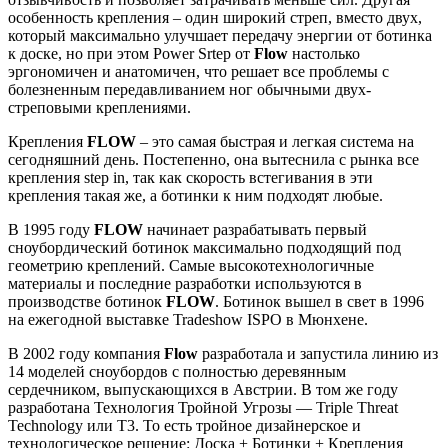
особенность крепления – один широкий стреп, вместо двух,
который максимально улучшает передачу энергии от ботинка
к доске, но при этом Power Srtep от
Flow
настолько
эргономичен и анатомичен, что решает все проблемы с
болезненным передавливанием ног обычными двух-
стреповыми креплениями.
Крепления
FLOW
– это самая быстрая и легкая система на
сегодняшний день. Постепенно, она вытеснила с рынка все
крепления step in, так как скорость встегивания в эти
крепления такая же, а ботинки к ним подходят любые.
В 1995 году
FLOW
начинает разрабатывать первый
сноубордический ботинок максимально подходящий под
геометрию креплений. Самые высокотехнологичные
материалы и последние разработки используются в
производстве ботинок
FLOW
. Ботинок вышел в свет в 1996
на ежегодной выставке Tradeshow ISPO в Мюнхене.
В 2002 году компания
Flow
разработала и запустила линию из
14 моделей сноубордов с полностью деревянным
сердечником, выпускающихся в Австрии. В том же году
разработана Технология Тройной Угрозы — Triple Threat
Technology или Т3. То есть тройное дизайнерское и
технологическое решение: Доска + Ботинки + Крепления