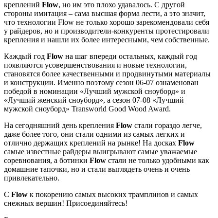
креплений
Flow
, но им это плохо удавалось. С другой
стороны имитация – сама высшая форма лести, а это значит,
что технологии Flow не только хорошо зарекомендовали себя
у райдеров, но и производители-конкуренты протестировали
крепления и нашли их более интересными, чем собственные.
Каждый год
Flow
на шаг впереди остальных, каждый год
появляются усовершенствования и новые технологии,
становятся более качественными и продвинутыми материалы
и конструкции. Именно поэтому сезон 06-07 ознаменован
победой в номинации «Лучший мужской сноуборд» и
«Лучший женский сноуборд», а сезон 07-08 «Лучший
мужской сноуборд» Transworld Good Wood Award.
На сегодняшний день крепления
Flow
стали гораздо легче,
даже более того, они стали одними из самых легких и
отлично держащих креплений на рынке! На досках
Flow
самые известные райдеры выигрывают самые уважаемые
соревнования, а ботинки
Flow
стали не только удобными как
домашние тапочки, но и стали выглядеть очень и очень
привлекательно.
C
Flow
к покорению самых высоких трамплинов и самых
снежных вершин! Присоединяйтесь!