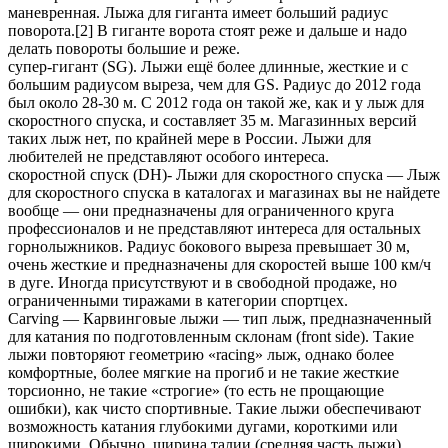
маневренная. Лыжа для гиганта имеет больший радиус
поворота.[2] В гиганте ворота стоят реже и дальше и надо
делать повороты большие и реже.
супер-гигант (SG). Лыжи ещё более длинные, жесткие и с
большим радиусом выреза, чем для GS. Радиус до 2012 года
был около 28-30 м. С 2012 года он такой же, как и у лыж для
скоростного спуска, и составляет 35 м. Магазинных версий
таких лыж нет, по крайней мере в России. Лыжи для
любителей не представляют особого интереса.
скоростной спуск (DH)- Лыжи для скоростного спуска — Лыж
для скоростного спуска в каталогах и магазинах вы не найдете
вообще — они предназначены для ограниченного круга
профессионалов и не представляют интереса для остальных
горнолыжников. Радиус бокового выреза превышает 30 м,
очень жесткие и предназначены для скоростей выше 100 км/ч
в дуге. Иногда присутствуют и в свободной продаже, но
ограниченными тиражами в категории спортцех.
Carving — Карвинговые лыжи — тип лыж, предназначенный
для катания по подготовленным склонам (front side). Такие
лыжи повторяют геометрию «racing» лыж, однако более
комфортные, более мягкие на прогиб и не такие жесткие
торсионно, не такие «строгие» (то есть не прощающие
ошибки), как чисто спортивные. Такие лыжи обеспечивают
возможность катания глубокими дугами, короткими или
широкими. Обычно, ширина талии (средняя часть лыжи)