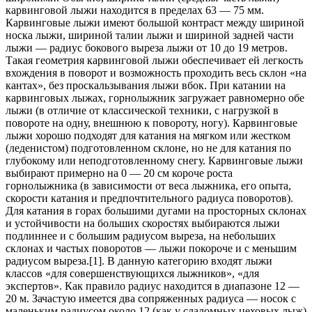
карвинговой лыжи находится в пределах 63 — 75 мм.
Карвинговые лыжи имеют большой контраст между шириной
носка лыжи, шириной талии лыжи и шириной задней части
лыжи — радиус бокового выреза лыжи от 10 до 19 метров.
Такая геометрия карвинговой лыжи обеспечивает ей легкость
вхождения в поворот и возможность проходить весь склон «на
кантах», без проскальзывания лыжи вбок. При катании на
карвинговых лыжах, горнолыжник загружает равномерно обе
лыжи (в отличие от классической техники, с нагрузкой в
повороте на одну, внешнюю к повороту, ногу). Карвинговые
лыжи хорошо подходят для катания на мягком или жестком
(леденистом) подготовленном склоне, но не для катания по
глубокому или неподготовленному снегу. Карвинговые лыжи
выбирают примерно на 0 — 20 см короче роста
горнолыжника (в зависимости от веса лыжника, его опыта,
скорости катания и предпочтительного радиуса поворотов).
Для катания в горах большими дугами на просторных склонах
и устойчивости на больших скоростях выбираются лыжи
подлиннее и с большим радиусом выреза, на небольших
склонах и частых поворотов — лыжи покороче и с меньшим
радиусом выреза.[1]. В данную категорию входят лыжи
классов «для совершенствующихся лыжников», «для
экспертов». Как правило радиус находится в диапазоне 12 —
20 м. Зачастую имеется два сопряженных радиуса — носок с
маленьким радиусом около 12 (как у слаломных цеховых лыж)