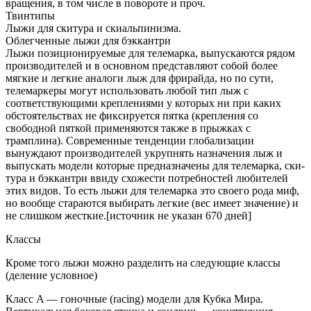
вращения, в том числе в повороте и проч.
Твинтипы
Лыжи для скитура и скиальпинизма.
Облегченные лыжи для бэккантри
Лыжи позиционируемые для телемарка, выпускаются рядом
производителей и в основном представляют собой более
мягкие и легкие аналоги лыж для фрирайда, но по сути,
телемаркеры могут использовать любой тип лыж с
соответствующими креплениями у которых ни при каких
обстоятельствах не фиксируется пятка (крепления со
свободной пяткой применяются также в прыжках с
трамплина). Современные тенденции глобализации
вынуждают производителей укрупнять назначения лыж и
выпускать модели которые предназначены для телемарка, ски-
тура и бэккантри ввиду схожести потребностей любителей
этих видов. То есть лыжи для телемарка это своего рода миф,
но вообще стараются выбирать легкие (вес имеет значение) и
не слишком жесткие.[источник не указан 670 дней]
Классы
Кроме того лыжи можно разделить на следующие классы
(деление условное)
Класс A — гоночные (racing) модели для Кубка Мира.