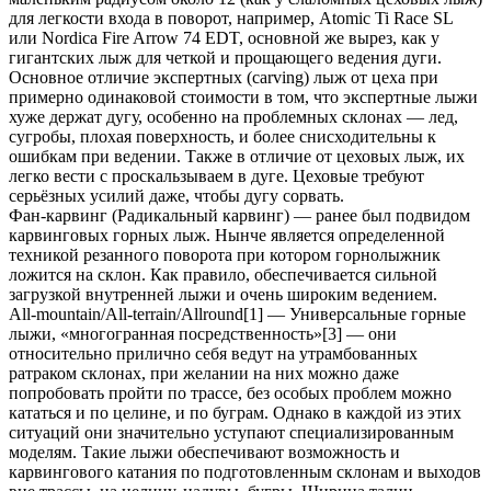
для легкости входа в поворот, например, Atomic Ti Race SL
или Nordica Fire Arrow 74 EDT, основной же вырез, как у
гигантских лыж для четкой и прощающего ведения дуги.
Основное отличие экспертных (carving) лыж от цеха при
примерно одинаковой стоимости в том, что экспертные лыжи
хуже держат дугу, особенно на проблемных склонах — лед,
сугробы, плохая поверхность, и более снисходительны к
ошибкам при ведении. Также в отличие от цеховых лыж, их
легко вести с проскальзываем в дуге. Цеховые требуют
серьёзных усилий даже, чтобы дугу сорвать.
Фан-карвинг (Радикальный карвинг) — ранее был подвидом
карвинговых горных лыж. Нынче является определенной
техникой резанного поворота при котором горнолыжник
ложится на склон. Как правило, обеспечивается сильной
загрузкой внутренней лыжи и очень широким ведением.
All-mountain/All-terrain/Allround[1] — Универсальные горные
лыжи, «многогранная посредственность»[3] — они
относительно прилично себя ведут на утрамбованных
ратраком склонах, при желании на них можно даже
попробовать пройти по трассе, без особых проблем можно
кататься и по целине, и по буграм. Однако в каждой из этих
ситуаций они значительно уступают специализированным
моделям. Такие лыжи обеспечивают возможность и
карвингового катания по подготовленным склонам и выходов