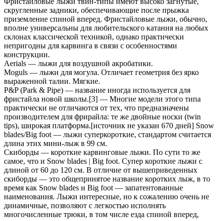
Фристайловые лыжи твин-типы имеют высоко загнутые,
скругленные задники, обеспечивающие после прыжка
приземление спиной вперед. Фристайловые лыжи, обычно,
вполне универсальны для любительского катания на любых
склонах классической техникой, однако практически
непригодны для карвинга в связи с особенностями
конструкции.
Aerials — лыжи для воздушной акробатики.
Moguls — лыжи для могула. Отличает геометрия без ярко
выраженной талии. Мягкие.
P&P (Park & Pipe) — название иногда используется для
фристайла новой школы.[3] — Многие модели этого типа
практически не отличаются от тех, что предназначены
производителем для фрирайла: те же двойные носки (twin
tips), широкая платформа.[источник не указан 670 дней] Snow
blades/Big foot — лыжи суперкороткие, стандартом считается
длина этих мини-лыж в 99 см.
Скиборды — короткие карвинговые лыжи. По сути то же
самое, что и Snow blades | Big foot. Супер короткие лыжи с
длиной от 60 до 120 см. В отличие от вышеприведенных
скиборды — это общепринятое название коротких лыж, в то
время как Snow blades и Big foot — запатентованные
наименования. Лыжи интересные, но к сожалению очень не
динамичные, позволяют с легкостью исполнять
многочисленные трюки, в том числе езда спиной вперед,