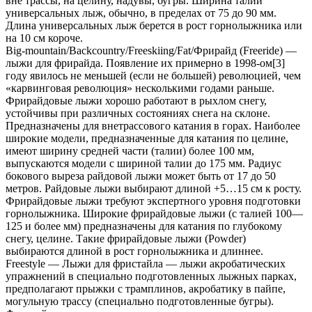
вне трассы, на целину, надувы, бугры. Ширина талии
универсальных лыж, обычно, в пределах от 75 до 90 мм.
Длина универсальных лыж берется в рост горнолыжника или
на 10 см короче.
Big-mountain/Backcountry/Freeskiing/Fat/Фрирайд (Freeride) —
лыжи для фрирайда. Появление их примерно в 1998-ом[3]
году явилось не меньшей (если не большей) революцией, чем
«карвинговая революция» несколькими годами раньше.
Фрирайдовые лыжи хорошо работают в рыхлом снегу,
устойчивы при различных состояниях снега на склоне.
Предназначены для внетрассового катания в горах. Наиболее
широкие модели, предназначенные для катания по целине,
имеют ширину средней части (талии) более 100 мм,
выпускаются модели с шириной талии до 175 мм. Радиус
бокового выреза райдовой лыжи может быть от 17 до 50
метров. Райдовые лыжи выбирают длиной +5…15 см к росту.
Фрирайдовые лыжи требуют экспертного уровня подготовки
горнолыжника. Широкие фрирайдовые лыжи (с талией 100—
125 и более мм) предназначены для катания по глубокому
снегу, целине. Такие фрирайдовые лыжи (Powder)
выбираются длиной в рост горнолыжника и длиннее.
Freestyle — Лыжи для фристайла — лыжи акробатических
упражнений в специально подготовленных лыжных парках,
предполагают прыжки с трамплинов, акробатику в пайпе,
могульную трассу (специально подготовленные бугры).