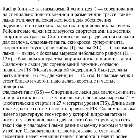
Racing (они же так называемый «спортцех») — соревнования
на специально подготовленной и размеченной трассе- такие
лыжи отличает высокая жесткость для обеспечения
надежности на высоких скоростях и при больших нагрузках.
Рейсинговые лыжи используются спортсменами на жестких
спортивных трассах. Спортивные лыжи разделяются на лыжи
для слалома, слалома-гиганта, ски-кросса, супер-гиганта,
скоростного спуска, фристайла.[1] слалом (SL), — Слаломные
лыжи — лыжи, с боковым вырезом небольшого радиуса (11 —
13м), с большим контрастом ширины носка и ширины талии.
Слаломные лыжи для соревнований мужчин, согласно
правилам FIS (Международной Федерацией Лыж) должны
быть длиной 165 см, для женщин — 155 см. В слаломе вешки
стоят близко и часто и надо делать короткие и частые
повороты.
слалом-гигант (GS) — Спортивные лыжи для слалома-гиганта
или для ски-кросса — жесткие лыжи, с боковым вырезом 21 м
(любительские старты) и 27 м (старты уровня FIS). Длина лыж
также должна соответствовать правилам FIS. Слаломная лыжа
имеет характерную геометрию у которой широкая пятка и
носок и узкая талия, лыжа для гиганта более прямая, то есть
такой как у слаломной лыжи разницы между носком и талией
у неё нет. Следовательно, слаломная лыжа за счет такой
геометрии имеет меньший радиус поворота и значит более