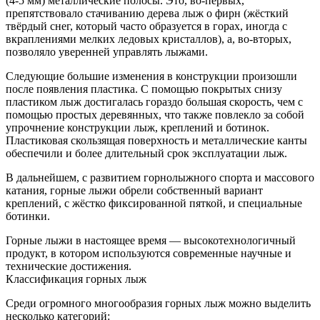
(4-5 мм) металлические полосы. Это, во-первых,
препятствовало стачиванию дерева лыж о фирн (жёсткий
твёрдый снег, который часто образуется в горах, иногда с
вкраплениями мелких ледовых кристаллов), а, во-вторых,
позволяло уверенней управлять лыжами.
Следующие большие изменения в конструкции произошли
после появления пластика. С помощью покрытых снизу
пластиком лыж достигалась гораздо большая скорость, чем с
помощью простых деревянных, что также повлекло за собой
упрочнение конструкции лыж, креплений и ботинок.
Пластиковая скользящая поверхность и металлические канты
обеспечили и более длительный срок эксплуатации лыж.
В дальнейшем, с развитием горнолыжного спорта и массового
катания, горные лыжи обрели собственный вариант
креплений, с жёстко фиксированной пяткой, и специальные
ботинки.
Горные лыжи в настоящее время — высокотехнологичный
продукт, в котором используются современные научные и
технические достижения.
Классификация горных лыж
Среди огромного многообразия горных лыж можно выделить
несколько категорий: