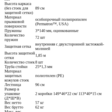
Высота каркаса
(без стоек для
89 см
защитной сетки)
Материал
особопрочный полипропилен
прыжковой
(Permatron™, USA)
поверхности
Пружины
3*140 мм, оцинкованные
Количество
72 шт
пружин
внутренняя с двухсторонней застежкой-
Защитная сетка
молнией
Высота защитной
1,85 м
сетки
Количество стоек
8 шт
Труба стойки
25*1,3 мм
Материал
защитных
полиэтилен (PE)
кожухов стоек
Лестница
96 см
Размер в
упаковке
2 коробки 149*46*22 см/ 113*40*15 см
(Д*Ш*В)
Вес нетто
57 кг
Вес брутто
62 кг
Макс. вес