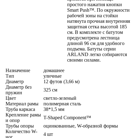
простого нажатия кнопки
Smart Push™. По окружности
рабочей зоны на стойки
натянута прочная внутренняя
защитная сетка высотой 185
см. В комплекте с батутом
предусмотрена лестница
длиной 96 см для удобного
подъема. Батуты серии
ARLAND легко собираются
своими силами.
Назначение
домашнее
Тип
уличные
Диаметр
12 футов (3,66 м)
Диаметр без
325 см
пружин
Цвет
светло-зеленый
Материал рамы
полимерная сталь
Труба каркаса
38*1,5 мм
Крепление рамы
T-Shaped Component™
и опор
Трубы опоры
оцинкованные, W-образной формы
Количество W-
4 шт
ног