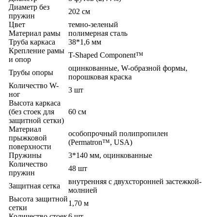
Диаметр без
202 см
пружин
Цвет
темно-зеленый
Материал рамы
полимерная сталь
Труба каркаса
38*1,6 мм
Крепление рамы
T-Shaped Component™
и опор
оцинкованные, W-образной формы,
Трубы опоры
порошковая краска
Количество W-
3 шт
ног
Высота каркаса
(без стоек для
60 см
защитной сетки)
Материал
особопрочный полипропилен
прыжковой
(Permatron™, USA)
поверхности
Пружины
3*140 мм, оцинкованные
Количество
48 шт
пружин
внутренняя с двухсторонней застежкой-
Защитная сетка
молнией
Высота защитной
1,70 м
сетки
Количество стоек
6 шт