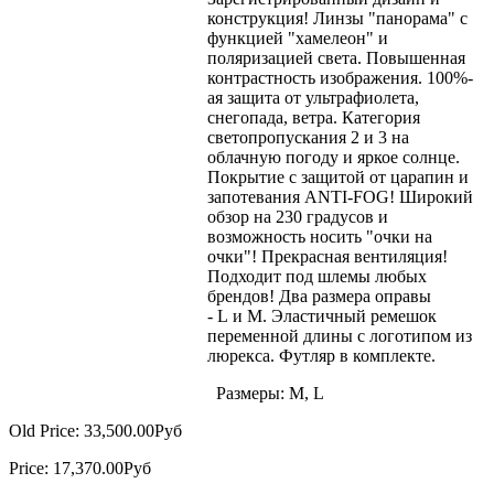
конструкция! Линзы "панорама" с
функцией "хамелеон" и
поляризацией света. Повышенная
контрастность изображения. 100%-
ая защита от ультрафиолета,
снегопада, ветра. Категория
светопропускания 2 и 3 на
облачную погоду и яркое солнце.
Покрытие с защитой от царапин и
запотевания ANTI-FOG! Широкий
обзор на 230 градусов и
возможность носить "очки на
очки"! Прекрасная вентиляция!
Подходит под шлемы любых
брендов! Два размера оправы
- L и M. Эластичный ремешок
переменной длины с логотипом из
люрекса. Футляр в комплекте.
Размеры: M, L
Old Price:
33,500.00Руб
Price:
17,370.00Руб