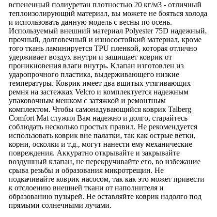
вспененный полиуретан плотностью 20 кг/м3 - отличный
теплоизолирующий материал, вы можете не бояться холода
и использовать данную модель с весны по осень.
Используемый внешний материал Polyester 75D надежный,
прочный, долговечный и износостойкий материал, кроме
того ткань ламинируется TPU пленкой, которая отлично
удерживает воздух внутри и защищает коврик от
проникновения влаги внутрь. Клапан изготовлен из
ударопрочного пластика, выдерживающего низкие
температуры. Коврик имеет два вшитых утягивающих
ремня на застежках Velcro и комплектуется надежным
упаковочным мешком с затяжкой и ремонтным
комплектом. Чтобы самонадувающийся коврик Talberg
Comfort Mat служил Вам надежно и долго, старайтесь
соблюдать несколько простых правил. Не рекомендуется
использовать коврик вне палатки, так как острые ветки,
корни, осколки и т.д., могут нанести ему механические
повреждения. Аккуратно открывайте и закрывайте
воздушный клапан, не перекручивайте его, во избежание
срыва резьбы и образования микротрещин. Не
подкачивайте коврик насосом, так как это может привести
к отслоению внешней ткани от наполнителя и
образованию пузырей. Не оставляйте коврик надолго под
прямыми солнечными лучами.