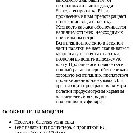
выходного дня. Защитит от
непродолжительного дождя
благодаря пропитке PU, а
проклеенные швы предотвращают
протекание воды в палатку.
Жесткость каркаса обеспечивается
наличием оттяжек, необходимых
при сильном ветре.
Вентиляционное окно в верхней
части палатки не дает скапливаться
конденсату на стенках палатки,
позволяя выводить выделяемую
влагу. Противомоскитная сетка в
полный размер двери обеспечивает
хорошую вентиляцию, препятствуя
проникновению насекомых. Для
организации пространства внутри
палатки предусмотрены карманы
для мелочей, крючок для
подвешивания фонаря.
ОСОБЕННОСТИ МОДЕЛИ
Простая и быстрая установка
Тент палатки из полиэстера, с пропиткой PU
водостойкостью 1000 мм