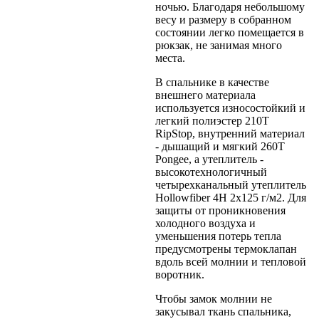
ночью. Благодаря небольшому
весу и размеру в собранном
состоянии легко помещается в
рюкзак, не занимая много
места.
В спальнике в качестве
внешнего материала
используется износостойкий и
легкий полиэстер 210Т
RipStop, внутренний материал
- дышащий и мягкий 260T
Pongee, а утеплитель -
высокотехнологичный
четырехканальный утеплитель
Hollowfiber 4H 2х125 г/м2. Для
защиты от проникновения
холодного воздуха и
уменьшения потерь тепла
предусмотрены термоклапан
вдоль всей молнии и тепловой
воротник.
Чтобы замок молнии не
закусывал ткань спальника,