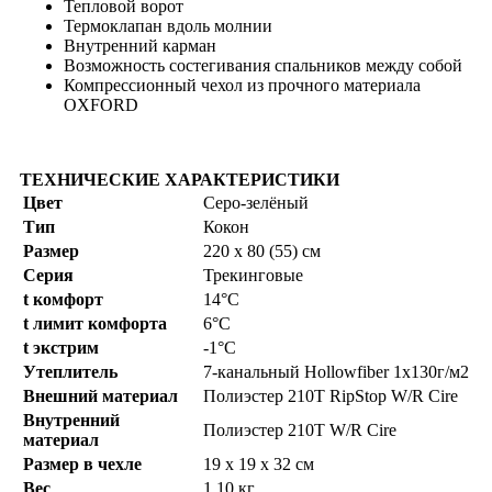
Тепловой ворот
Термоклапан вдоль молнии
Внутренний карман
Возможность состегивания спальников между собой
Компрессионный чехол из прочного материала
OXFORD
ТЕХНИЧЕСКИЕ ХАРАКТЕРИСТИКИ
Цвет
Серо-зелёный
Тип
Кокон
Размер
220 x 80 (55) см
Серия
Трекинговые
t комфорт
14°C
t лимит комфорта
6°C
t экстрим
-1°C
Утеплитель
7-канальный Hollowfiber 1х130г/м2
Внешний материал
Полиэстер 210T RipStop W/R Cire
Внутренний
Полиэстер 210T W/R Cire
материал
Размер в чехле
19 x 19 x 32 см
Вес
1,10 кг