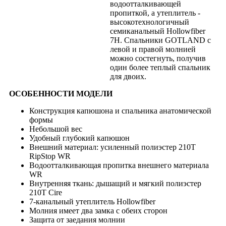
водоотталкивающей
пропиткой, а утеплитель -
высокотехнологичный
семиканальный Hollowfiber
7H. Спальники GOTLAND с
левой и правой молнией
можно состегнуть, получив
один более теплый спальник
для двоих.
ОСОБЕННОСТИ МОДЕЛИ
Конструкция капюшона и спальника анатомической
формы
Небольшой вес
Удобный глубокий капюшон
Внешний материал: усиленный полиэстер 210T
RipStop WR
Водоотталкивающая пропитка внешнего материала
WR
Внутренняя ткань: дышащий и мягкий полиэстер
210T Cire
7-канальный утеплитель Hollowfiber
Молния имеет два замка с обеих сторон
Защита от заедания молнии