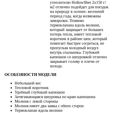
утеплителю Hollowfiber 2х150 г/
м2 отлично подойдет для поездок
на природу в осенне- весенний
период года, когда возможны
заморозки. Помимо
термоклапана вдоль молнии,
который защищает от больших
потерь тепла, имеет тепловой
воротник в районе шеи, который
помогает быстрее согреться, не
пропуская холодный воздух
внутрь спальника. Глубокий
капюшон со шнуровкой отлично
закрывает голову и плечи от
холода.
ОСОБЕННОСТИ МОДЕЛИ
Небольшой вес
Тепловой воротник
Удобный глубокий капюшон
Затягивающаяся шнуровка по краю капюшона
Молния с левой стороны
Молния имеет два замка с обеих сторон
Термоклапан вдоль молнии