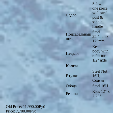
Schwinn
one piece
with steel
Седло
post &
saddle
handle
Steel
Подседельный
25.4mm x
штырь
175mm
Resin
body with
Педали
reflector
1/2" axle
Колеса
Steel Nut
Втулки
16H,
Coaster
Обода
Steel 16H
Kids 12" x
Резина
2.25"
Old Price:
11,990.00Руб
Price:
7,700.00Руб