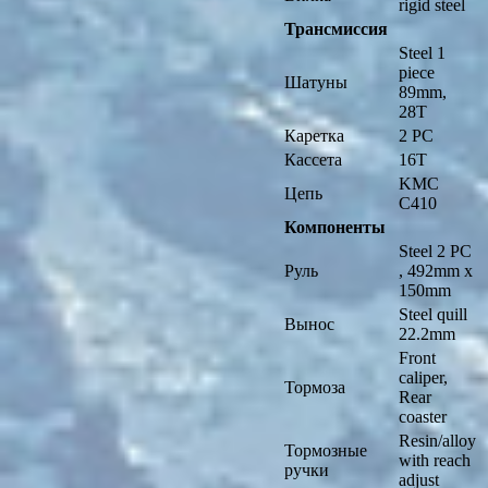
rigid steel
Трансмиссия
Steel 1
piece
Шатуны
89mm,
28T
Каретка
2 PC
Кассета
16T
KMC
Цепь
C410
Компоненты
Steel 2 PC
Руль
, 492mm x
150mm
Steel quill
Вынос
22.2mm
Front
caliper,
Тормоза
Rear
coaster
Resin/alloy
Тормозные
with reach
ручки
adjust