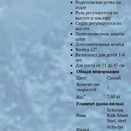
Родительская ручка на
седле
Руль регулируется по
высоте и наклону
Седло регулируется по
высоте
Полноразмерная защита
цепи
Дополнительные колёса
Колёса 12"
Велосипед для детей 1-4
лет
Для роста от 71 до 97 см
Общая информация
Цвет
Синий
Количество
1
скоростей
*
7.60 кг
Вес
Frameset (рама-вилка)
Schwinn
Рама
Kids Smart
Start, steel
Schwinn
Вилка